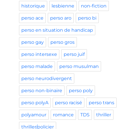
historique
lesbienne
non-fiction
perso ace
perso aro
perso bi
perso en situation de handicap
perso gay
perso gros
perso intersexe
perso juif
perso malade
perso musulman
perso neurodivergent
perso non-binaire
perso poly
perso polyA
perso racisé
perso trans
polyamour
romance
TDS
thriller
thriller/policier