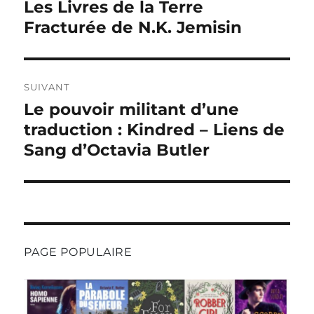
Les Livres de la Terre
Publication
l’article
précédente :
Fracturée de N.K. Jemisin
SUIVANT
Le pouvoir militant d’une
Publication
suivante :
traduction : Kindred – Liens de
Sang d’Octavia Butler
PAGE POPULAIRE