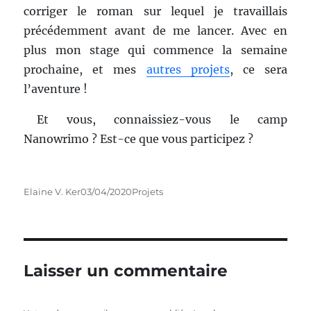
corriger le roman sur lequel je travaillais
précédemment avant de me lancer. Avec en
plus mon stage qui commence la semaine
prochaine, et mes
autres projets
, ce sera
l’aventure !
Et vous, connaissiez-vous le camp
Nanowrimo ? Est-ce que vous participez ?
Auteur
Publié
Catégories
Elaine V. Ker
03/04/2020
Projets
le
Laisser un commentaire