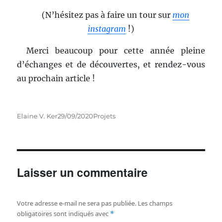
(N’hésitez pas à faire un tour sur
mon
instagram
!)
Merci beaucoup pour cette année pleine
d’échanges et de découvertes, et rendez-vous
au prochain article !
Auteur
Publié
Catégories
Elaine V. Ker
29/09/2020
Projets
le
Laisser un commentaire
Votre adresse e-mail ne sera pas publiée.
Les champs
obligatoires sont indiqués avec
*