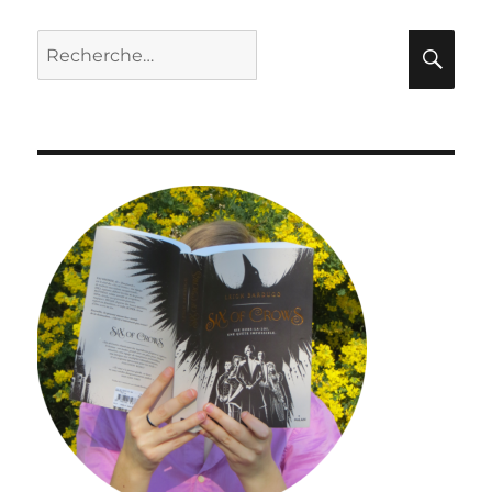
Recherche
Rec
pour :