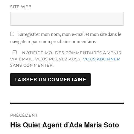
SITE WEB
Enregistrer mon nom, mon e-mail et mon site dans le
navigateur pour mon prochain commentaire.
NOTIFIEZ-MOI DES COMMENTAIRES À VENIR
VIA ÉMAIL. VOUS POUVEZ AUSSI
VOUS ABONNER
SANS COMMENTER.
Navigation
de
PRÉCÉDENT
His Quiet Agent d’Ada Maria Soto
Publication
l’article
précédente :