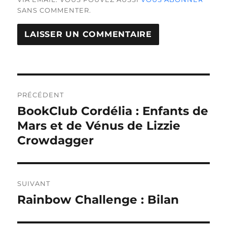
SANS COMMENTER.
Navigation
de
PRÉCÉDENT
BookClub Cordélia : Enfants de
Publication
l’article
précédente :
Mars et de Vénus de Lizzie
Crowdagger
SUIVANT
Rainbow Challenge : Bilan
Publication
suivante :