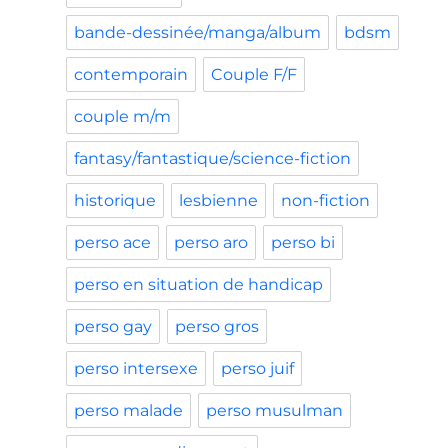
bande-dessinée/manga/album
bdsm
contemporain
Couple F/F
couple m/m
fantasy/fantastique/science-fiction
historique
lesbienne
non-fiction
perso ace
perso aro
perso bi
perso en situation de handicap
perso gay
perso gros
perso intersexe
perso juif
perso malade
perso musulman