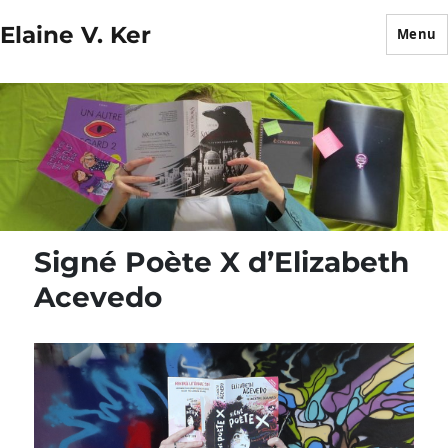
Elaine V. Ker
Menu
Signé Poète X d’Elizabeth
Acevedo