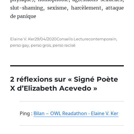
slut-shaming, sexisme, harcèlement, attaque
de panique
Auteur
Publié
Catégories
Étiquettes
Elaine V. Ker
29/04/2020
Conseils Lecture
contemporain
,
le
perso gay
,
perso gros
,
perso racisé
2 réflexions sur « Signé Poète
X d’Elizabeth Acevedo »
Ping :
Bilan − OWL Readathon - Elaine V. Ker