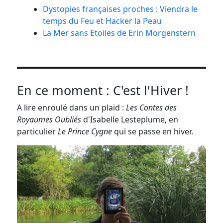
Dystopies françaises proches : Viendra le
temps du Feu et Hacker la Peau
La Mer sans Etoiles de Erin Morgenstern
En ce moment : C'est l'Hiver !
A lire enroulé dans un plaid :
Les Contes des
Royaumes Oubliés
d'Isabelle Lesteplume, en
particulier
Le Prince Cygne
qui se passe en hiver.