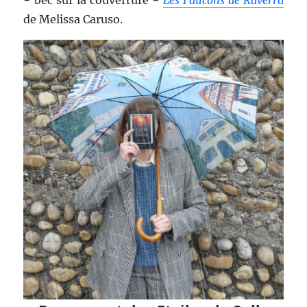
− bec sur la couverture −
Les Faucons de Raverra
de Melissa Caruso.