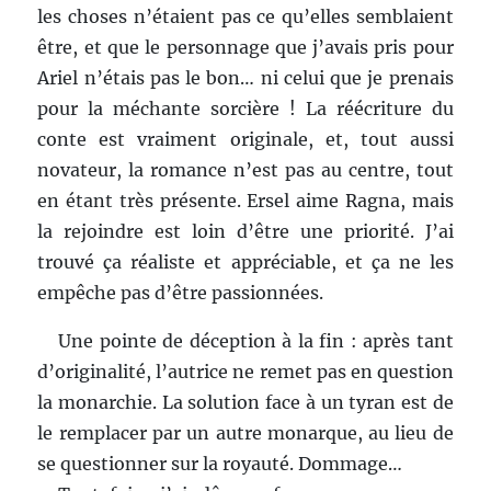
2 réflexions sur « Bilan − OWL
Readathon »
Ping :
Littérature de l’Imaginaire – Bilan 3ème
trimestre – Ma Lecturothèque
Ping :
En Quête de Romances Ace -
Représentation Asexuelle - Elaine V. Ker