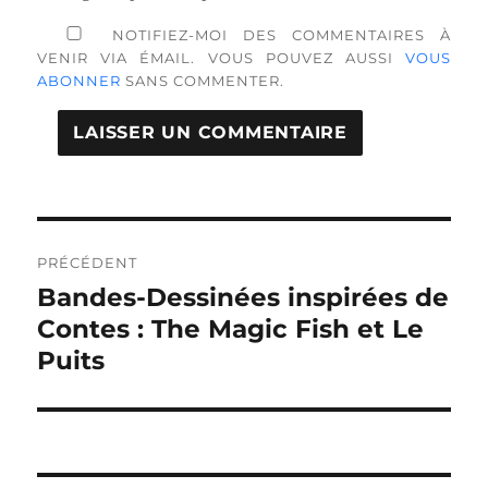
NOTIFIEZ-MOI DES COMMENTAIRES À
VENIR VIA ÉMAIL. VOUS POUVEZ AUSSI
VOUS
ABONNER
SANS COMMENTER.
Navigation
de
PRÉCÉDENT
Bandes-Dessinées inspirées de
Publication
l’article
précédente :
Contes : The Magic Fish et Le
Puits