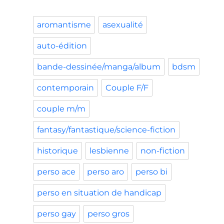
aromantisme
asexualité
auto-édition
bande-dessinée/manga/album
bdsm
contemporain
Couple F/F
couple m/m
fantasy/fantastique/science-fiction
historique
lesbienne
non-fiction
perso ace
perso aro
perso bi
perso en situation de handicap
perso gay
perso gros