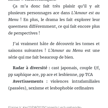
Ça m’a donc fait très plaisir qu’il y ait
plusieurs personnages ace dans
L’Amour est au
Menu
! En plus, le drama les fait explorer leur
queerness différemment, ce qui fait encore plus
de perspectives !
J’ai vraiment hâte de découvrir les tomes et
saisons suivantes !
L’Amour au Menu
est une
série qui me fait beaucoup de bien.
Radar à diversité :
cast japonais, couple f/f,
pp saphique ace, pp ace et lesbienne, pp TCA
Avertissements :
violences intrafamiliales
(passées), sexisme et lesbophobie ordinaires
Auteur
Publié
Catégories
Étiquettes
Elaine V. Ker
22/08/2025
Conseils Lecture
bande-