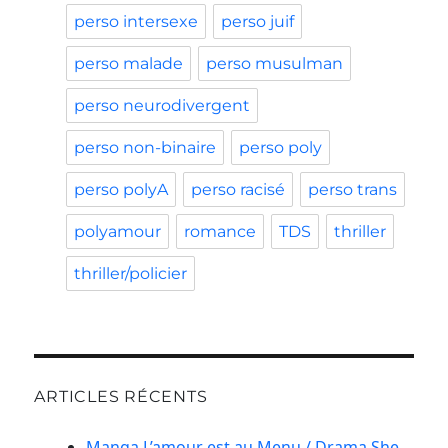
perso intersexe
perso juif
perso malade
perso musulman
perso neurodivergent
perso non-binaire
perso poly
perso polyA
perso racisé
perso trans
polyamour
romance
TDS
thriller
thriller/policier
ARTICLES RÉCENTS
Manga L’amour est au Menu / Drama She