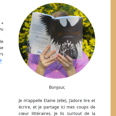
 «
vu
le
ue
rs
e
Bonjour,
Je m’appelle Elaine (elle), j’adore lire et
écrire, et je partage ici mes coups de
cœur littéraires. Je lis surtout de la