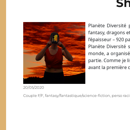
S
Planète Diversité 
fantasy, dragons et 
l’épaisseur – 920 pa
Planète Diversité 
monde, a organisé
partie. Comme je lis
avant la première d
Publié
20/05/2020
le
Étiquettes
Couple F/F
,
fantasy/fantastique/science-fiction
,
perso rac