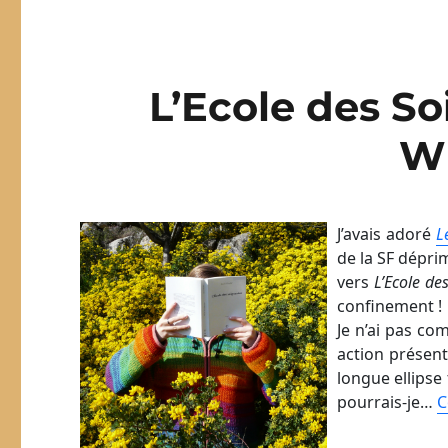
L’Ecole des S
Wi
J’avais adoré
L
de la SF dépri
vers
L’Ecole de
confinement !
Je n’ai pas c
action présent
longue ellips
pourrais-je…
C