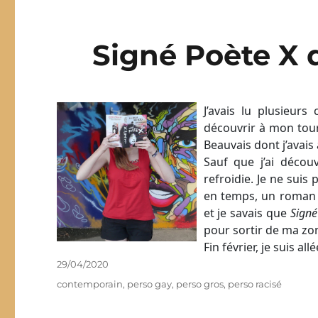
Signé Poète X 
J’avais lu plusieur
découvrir à mon tour…
Beauvais dont j’avai
Sauf que j’ai découv
refroidie. Je ne suis
en temps, un roman e
et je savais que
Signé
pour sortir de ma zo
Fin février, je suis al
Publié
29/04/2020
le
Étiquettes
contemporain
,
perso gay
,
perso gros
,
perso racisé