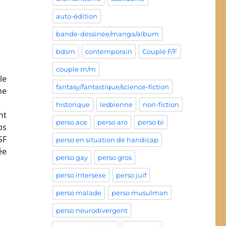
auto-édition
bande-dessinée/manga/album
bdsm
contemporain
Couple F/F
couple m/m
le
fantasy/fantastique/science-fiction
ne
historique
lesbienne
non-fiction
nt
perso ace
perso aro
perso bi
ps
SF
perso en situation de handicap
ée
perso gay
perso gros
perso intersexe
perso juif
perso malade
perso musulman
perso neurodivergent