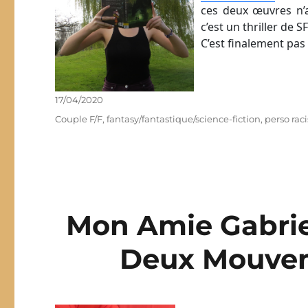
ces deux œuvres n’a
c’est un thriller de SF
C’est finalement pas 
Publié
17/04/2020
le
Étiquettes
Couple F/F
,
fantasy/fantastique/science-fiction
,
perso rac
Mon Amie Gabrie
Deux Mouvem