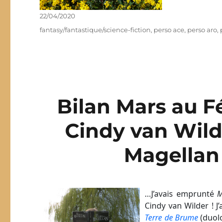
Publié
22/04/2020
le
Étiquettes
fantasy/fantastique/science-fiction
,
perso ace
,
perso aro
,
Bilan Mars au 
Cindy van Wild
Magellan 
…J’avais emprunté
M
Cindy van Wilder ! J
Terre de Brume
(duolo