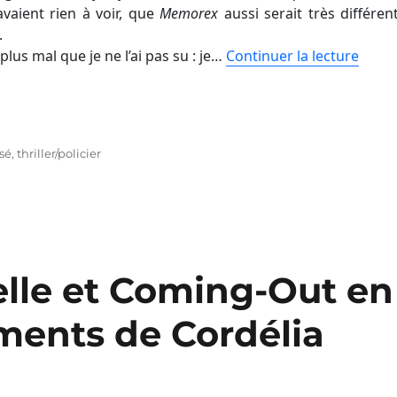
vaient rien à voir, que
Memorex
aussi serait très différent
.
plus mal que je ne l’ai pas su : je…
Continuer la lecture
isé
,
thriller/policier
lle et Coming-Out en
ents de Cordélia