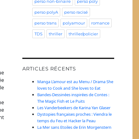
perso non-binaire
perso poly
perso polyA
perso racisé
perso trans
polyamour
romance
TDS
thriller
thriller/policier
ARTICLES RÉCENTS
ue
ée
Manga L’amour est au Menu / Drama She
le
loves to Cook and She loves to Eat
Bandes-Dessinées inspirées de Contes :
The Magic Fish et Le Puits
ne
Les Vanderbeekers de Karina Yan Glaser
ne
Dystopies françaises proches : Viendra le
nt
temps du Feu et Hacker la Peau
La Mer sans Etoiles de Erin Morgenstern