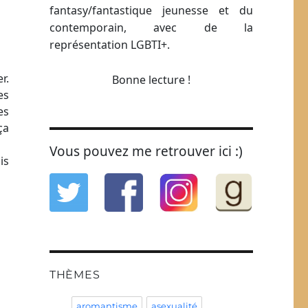
fantasy/fantastique jeunesse et du
contemporain, avec de la
représentation LGBTI+.
r.
Bonne lecture !
es
es
ça
Vous pouvez me retrouver ici :)
is
THÈMES
aromantisme
asexualité