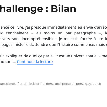
allenge : Bilan
ncé ce livre, j’ai presque immédiatement eu envie d’arrête
x s’enchainent − au moins un par paragraphe −, l
univers sont incompréhensibles. Je me suis forcée à lire l
pages, histoire d’attendre que l’histoire commence, mais 
vous expliquer de quoi ça parle… c’est un univers spatial – ma
aux sont…
Continuer la lecture
ue/science-fiction
,
lesbienne
,
perso ace
,
perso bi
,
perso gay
,
perso