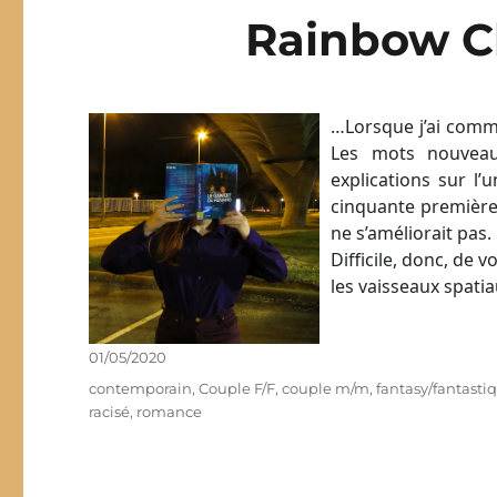
Rainbow Ch
…Lorsque j’ai comme
Les mots nouveau
explications sur l’
cinquante première 
ne s’améliorait pas.
Difficile, donc, de 
les vaisseaux spati
Publié
01/05/2020
le
Étiquettes
contemporain
,
Couple F/F
,
couple m/m
,
fantasy/fantastiq
racisé
,
romance