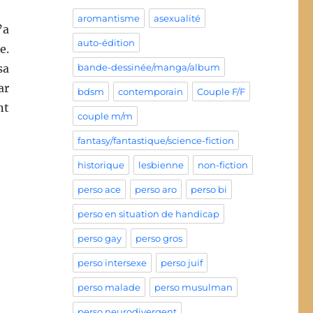
aromantisme
asexualité
’a
auto-édition
e.
sa
bande-dessinée/manga/album
ar
bdsm
contemporain
Couple F/F
nt
couple m/m
fantasy/fantastique/science-fiction
historique
lesbienne
non-fiction
perso ace
perso aro
perso bi
perso en situation de handicap
perso gay
perso gros
perso intersexe
perso juif
perso malade
perso musulman
perso neurodivergent