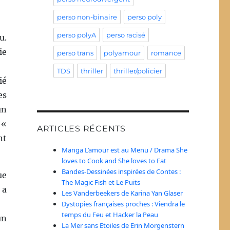
perso non-binaire
perso poly
perso polyA
perso racisé
u.
ie
perso trans
polyamour
romance
TDS
thriller
thriller/policier
ié
es
un
 «
ARTICLES RÉCENTS
nt
Manga L’amour est au Menu / Drama She
loves to Cook and She loves to Eat
Bandes-Dessinées inspirées de Contes :
ue
The Magic Fish et Le Puits
 a
Les Vanderbeekers de Karina Yan Glaser
Dystopies françaises proches : Viendra le
temps du Feu et Hacker la Peau
un
La Mer sans Etoiles de Erin Morgenstern